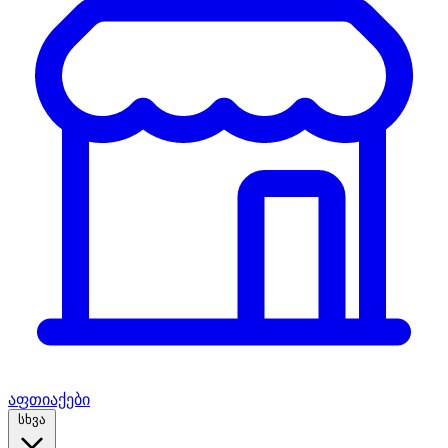
აფთიაქები
სხვა