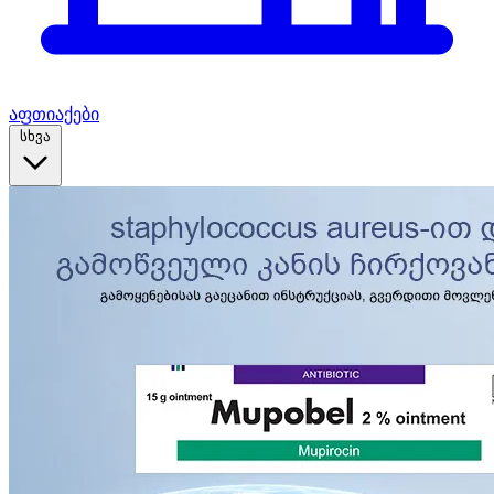
აფთიაქები
სხვა