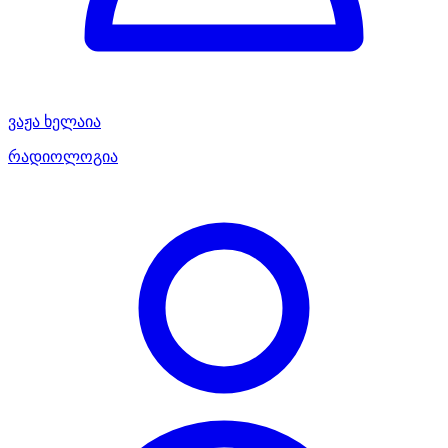
ვაჟა ხელაია
რადიოლოგია