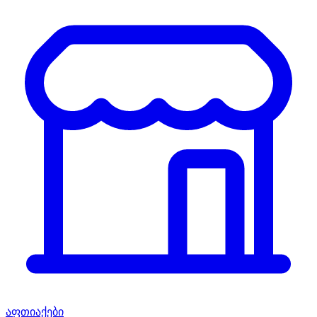
აფთიაქები