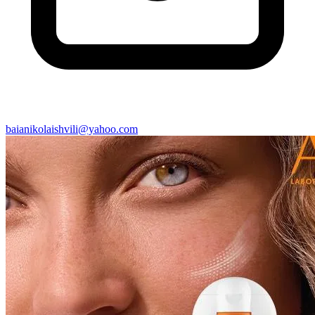
baianikolaishvili@yahoo.com