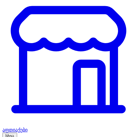
აფთიაქები
სხვა