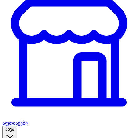
აფთიაქები
სხვა