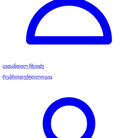
ავთანდილ ჩხეიძე
რეპროდუქტოლოგია