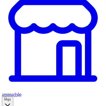
აფთიაქები
სხვა