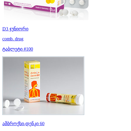
D3 ჯუნიორი
comb. drug
ტაბლეტი #100
ამბროქსი-დენკი 60