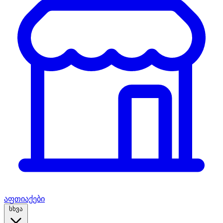
აფთიაქები
სხვა