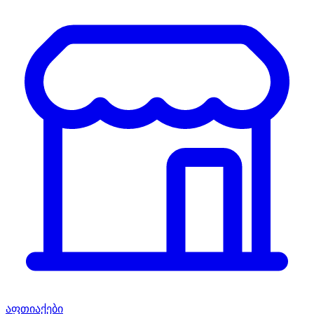
აფთიაქები