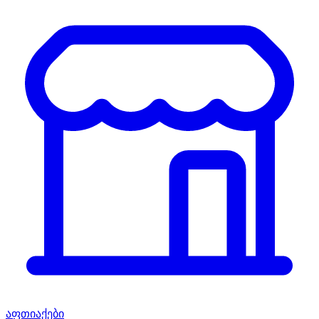
აფთიაქები