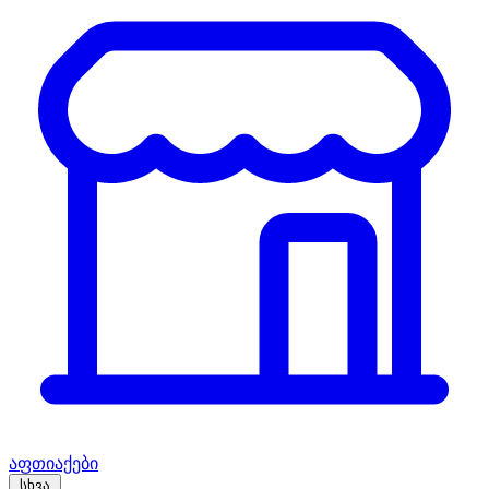
აფთიაქები
სხვა