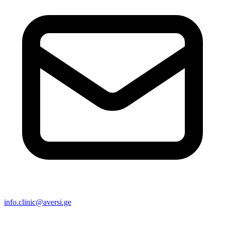
info.clinic@aversi.ge