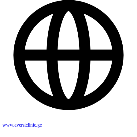
www.aversiclinic.ge