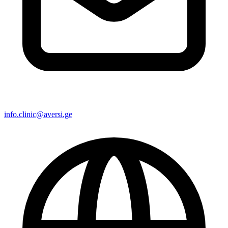
info.clinic@aversi.ge