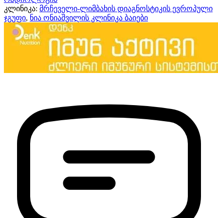
კლინიკა:
მრჩეველი-ლიმბახის დიაგნოსტიკის ევროპული
ჯგუფი
,
ნია ონიაშვილის კლინიკა ბაიები