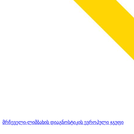
მრჩეველი-ლიმბახის დიაგნოსტიკის ევროპული ჯგუფი