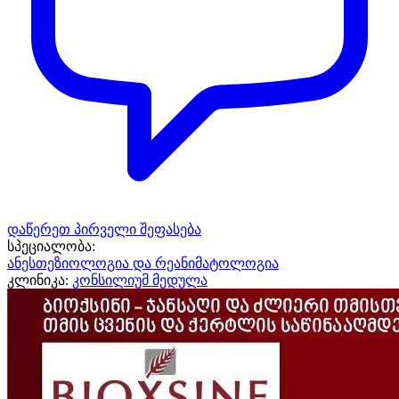
დაწერეთ პირველი შეფასება
სპეციალობა:
ანესთეზიოლოგია და რეანიმატოლოგია
კლინიკა:
კონსილიუმ მედულა