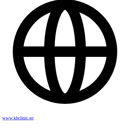
www.khclinic.ge