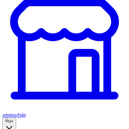
აფთიაქები
სხვა