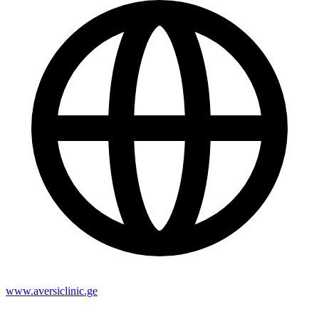
www.aversiclinic.ge