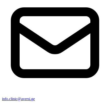
info.clinic@aversi.ge