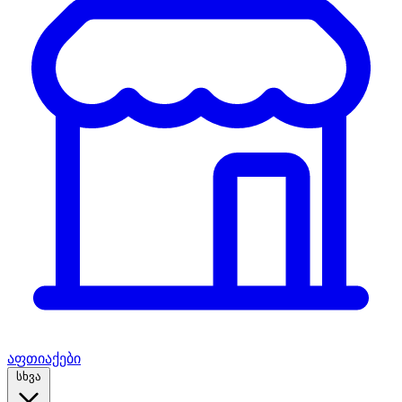
აფთიაქები
სხვა