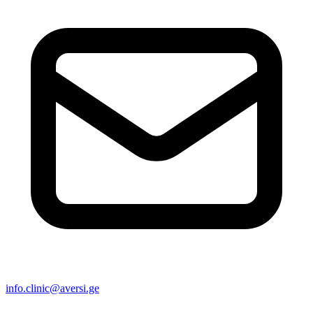
info.clinic@aversi.ge