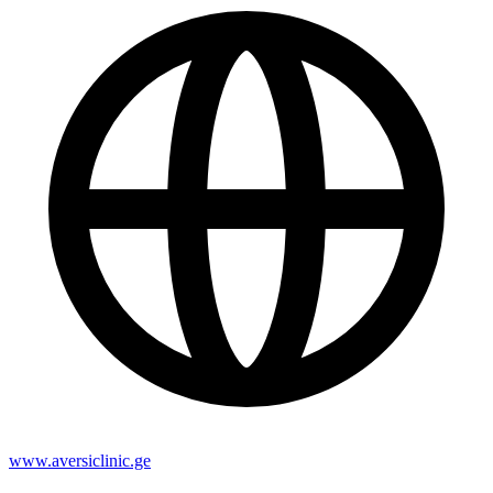
www.aversiclinic.ge