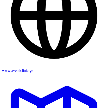
www.aversiclinic.ge