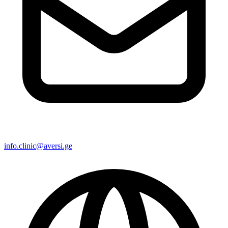
info.clinic@aversi.ge