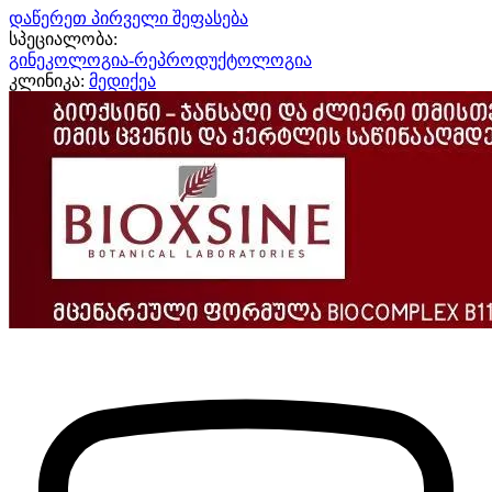
დაწერეთ პირველი შეფასება
სპეციალობა:
გინეკოლოგია-რეპროდუქტოლოგია
კლინიკა:
მედიქეა