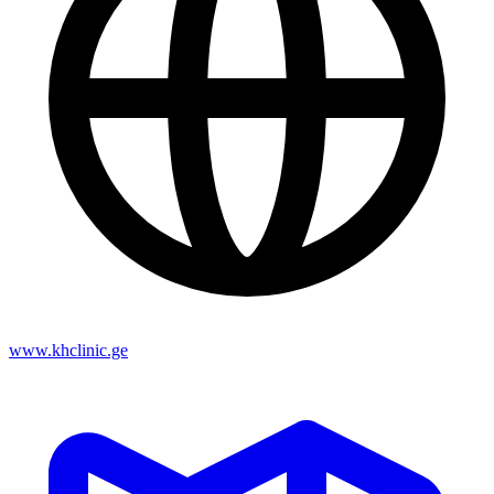
www.khclinic.ge