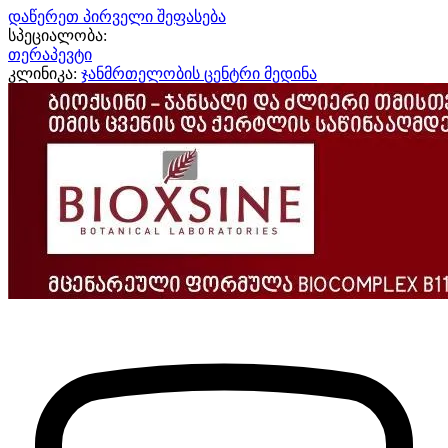
დაწერეთ პირველი შეფასება
სპეციალობა:
თერაპევტი
კლინიკა:
ჯანმრთელობის ცენტრი მედინა