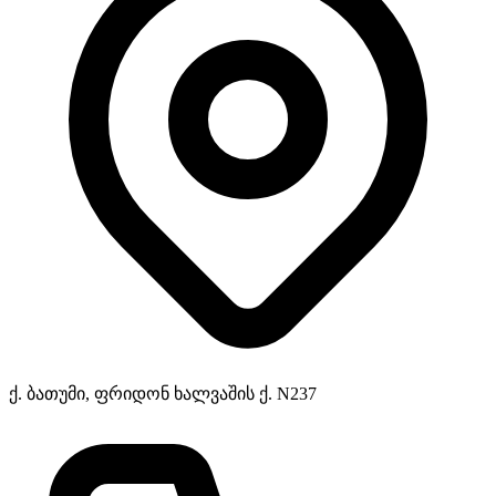
ქ. ბათუმი, ფრიდონ ხალვაშის ქ. N237