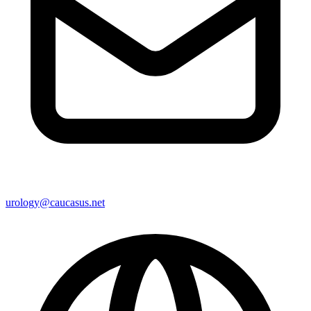
urology@caucasus.net