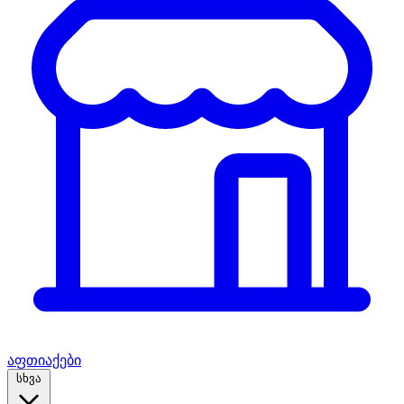
აფთიაქები
სხვა