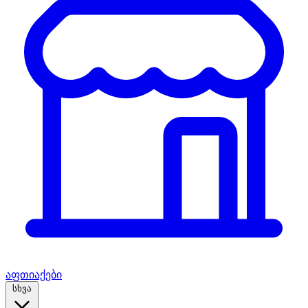
აფთიაქები
სხვა