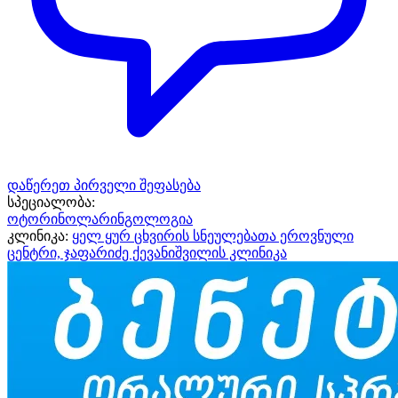
დაწერეთ პირველი შეფასება
სპეციალობა:
ოტორინოლარინგოლოგია
კლინიკა:
ყელ ყურ ცხვირის სნეულებათა ეროვნული
ცენტრი, ჯაფარიძე ქევანიშვილის კლინიკა