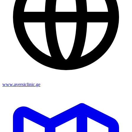
www.aversiclinic.ge