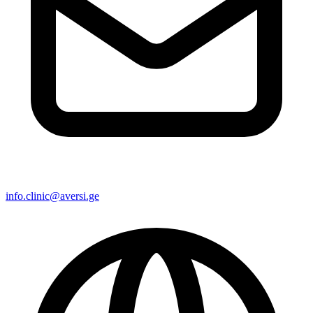
info.clinic@aversi.ge