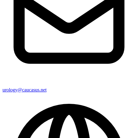
urology@caucasus.net