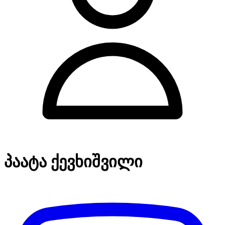
პაატა ქევხიშვილი