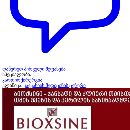
დაწერეთ პირველი შეფასება
სპეციალობა:
კარდიოქირურგია
კლინიკა:
კავკასიის მედიცინის ცენტრი