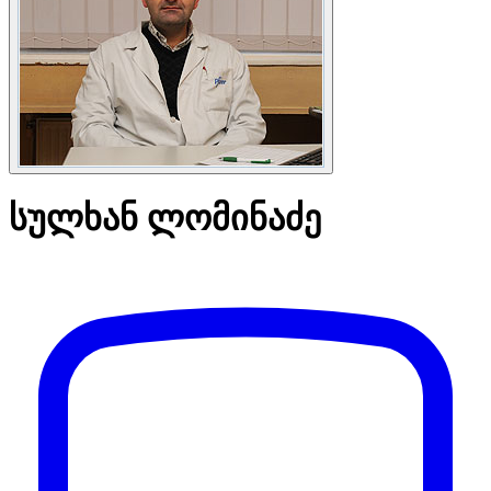
სულხან ლომინაძე