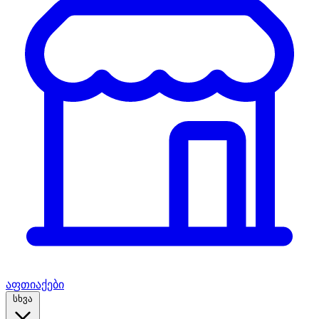
აფთიაქები
სხვა