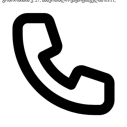
გობრონიძის ქ. 27; საბურთალო-ვაჟა-ფშაველას 83/11;