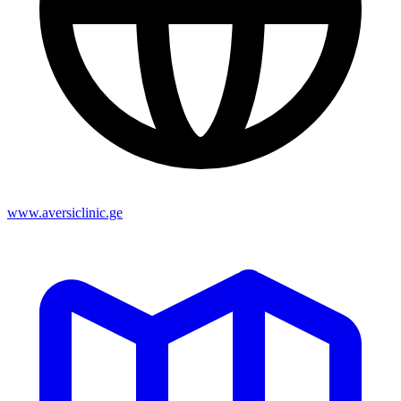
www.aversiclinic.ge