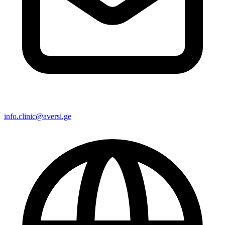
info.clinic@aversi.ge