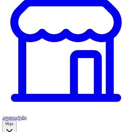
აფთიაქები
სხვა