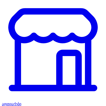
აფთიაქები