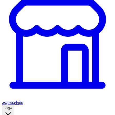
აფთიაქები
სხვა