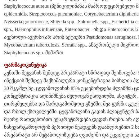
Staphylococcus aureus (პენიცილინაზას მაპროდუცირებელი შ
epidermidis, Streptococcus pneumoniae, Corynebacterium diphtheriae,
Neisseria gonorrhoeae, Shigella spp., Salmonella spp., Escherichia co
spp., Haemophilus influenzae, Enterobacter - ის და Enterococcu
ავეზოლი-ავერსი არ არის აქტიური Pseudomonas aeruginosa,
Mycobacterium tuberculosis, Serratia spp., ანაერობული მ
Staphylococcus spp. მიმართ.
ფარმაკოკინეტიკა
კუნთში შეყვანის შემდეგ პრეპარატი სწრაფად შეიწოვება
ინექციის შემდეგ მაქსიმალური კონცენტრაცია სისხლის პლა
30 მკგ/მლ-ზე. ცეფაზოლინის 85% უკავშირდება პლაზმის 
კონცენტრაცია აღინიშნება ძვლოვან ქსოვილში, ასციტურ,
თირკმელებსა და შარდგამომყოფ გზებში, შუა ყურში, გულში
და რბილ ქსოვილებში. ცეფაზოლინი გადის პლაცენტურ ბარ
მცირე რაოდენობით ექსკრეტირდება დედის რძეში. არ აღი
ნახევარგამოყოფის პერიოდი შეადგენს დაახლოებით 2 ს
პრეპარატი არ მეტაბოლიზდება ღვიძლში და უცვლელი ს