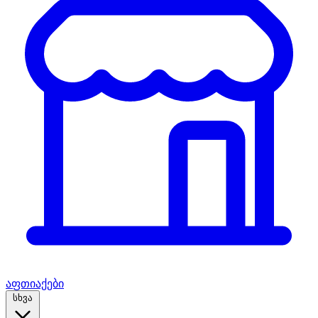
აფთიაქები
სხვა