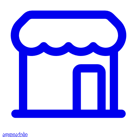
აფთიაქები