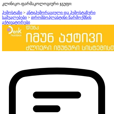
კლინიკო-ფარმაკოლოგიური ჯგუფი:
ჰემოსტაზი
>
ანტიჰემორაგიული და ჰემოსტაზური
საშუალებები
>
თრომბოპლასტინი წარმოქმნის
აქტივატორები