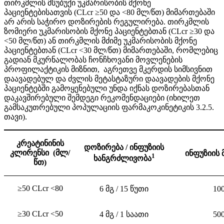
თირკმლის მსუბუქი უკმარისობის მქონე
პაციენტებისათვის (CLcr ≥50 და <80 მლ/წთ) მიმართებაში
არ არის საჭირო დოზირების რეგულირება. თირკმლის
ზომიერი უკმარისობის მქონე პაციენტებთან (CLcr ≥30 და
<50 მლ/წთ) ან თირკმლის მძიმე უკმარისობის მქონე
პაციენტებთან (CLcr <30 მლ/წთ) მიმართებაში, რომლებიც
გადიან მკურნალობას ჩონჩხოვანი მოვლენების
პროფილაქტიკის მიზნით, აგრეთვე მკერდის სიმსივნით
დაავადებულ და ძვლის მეტასტაზური დაავადების მქონე
პაციენტებში გამოყენებული უნდა იქნას დოზირებასთან
დაკავშირებული შემდეგი რეკომენდაციები (იხილეთ
გამსაკუთრებული პოპულაციის ფარმაკოკინეტიკის 3.2.5.
თავი).
კრეატინინის
დოზირება
/
ინფუზიის
კლირენსი
(
მლ/
ინფუზიის
1
ხანგრძლივობა
წთ
)
≥50 CLcr <80
6
მგ
/ 15
წუთი
10
≥30 CLcr <50
4
მგ
/ 1
საათი
50