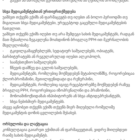
-
გაქვთ ან წარსულში გქონიათ თირკმლის ან ღვიძლის პრობლემები.
სხვა მედიკამენტებთან ურთიერთქმედება
უამბეთ თქვენს ექიმს ან ფარმაცევტს თუ იღებთ ან ბოლო პერიოდში თუ
მიგიღიათ სხვა მედიკამენტები, ურეცეპტოდ გაცემული მედიკამენტების
ჩათვლით.
უამბეთ თქვენს ექიმს იღებთ თუ არა შემდეგი სახის მედიკამენტებს, რადგან
მათ შესაძლოა ზეგავლენა მოახდინონ ბრიგლაუ PPH-ით მკურნალობის
მსვლელობაზე:
-
ტკივილგამაყუჩებლებს, სედატიურ საშუალებებს, ოპიატებს,
ბარბიტურატებს ან რეგულარულად იღებთ ალკოჰოლს,
-
საანესთეზიო საშუალებებს
-
წნევის დამწევ და გულის საშუალებებს,
-
მედიკამენტებს, რომლებიც მოქმედებენ მეტაბოლიზმზე, როგორებიცაა
ქლორპრომაზინი, მეთილფენიდატი და რეზერპინი,
-
მედიკამენტებს, რომლებიც იგივე რეცეპტორებზე მოქმედებენ რაზეც
ბრიგლაუ PPH, როგორებიცაა იზოპრენალინი და პრაზოსინი,
-
მონოამინოქსიდაზას ინჰიბიტორებს ან სხვა ანტიდეპრესანტებს,
-
სხვა ნებისმიერ მედიკამენტებს.
ასევე აცნობეთ თქვენს ექიმს თქვენს მიერ მიღებული რომელიმე
მედიკამენტის დოზის ცვლილების შესახებ.
ორსულობა და ლაქტაცია
კონსულტაცია გაიარეთ ექიმთან ან ფარმაცევტთან, ვიდრე მიიღებდეთ
რაიმე სახის მედიკამენტს.