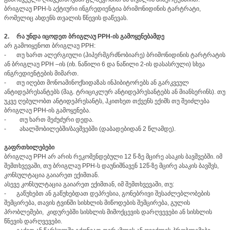
ბრიგლაუ PPH-ს აქტიური ინგრედიენტია ბრიმონიდინის ტარტრატი,
რომელიც ახდენს თვალის წნევის დაწევას.
2.
რა უნდა იცოდეთ ბრიგლაუ PPH-ის გამოყენებამდე
არ გამოიყენოთ ბრიგლაუ PPH:
-
თუ ხართ ალერგიული (ჰიპერმგრძნობიარე) ბრიმონიდინის ტარტრატის
ან ბრიგლაუ PPH –ის (იხ. ნაწილი 6 და ნაწილი 2-ის დასასრული) სხვა
ინგრედიენტების მიმართ.
-
თუ იღებთ მონოამინოქსიდაზას ინჰიბიტორებს ან გარკვეულ
ანტიდეპრესანტებს (მაგ. ტრიციკლურ ანტიდეპრესანტებს ან მიანსერინს). თუ
უკვე ღებულობთ ანტიდეპრესანტს, ჰკითხეთ თქვენს ექიმს თუ შეიძლება
ბრიგლაუ PPH-ის გამოყენება.
-
თუ ხართ მეძუძური დედა.
-
ახალშობილებში/ბავშვებში (დაბადებიდან 2 წლამდე).
გაფრთხილებები
ბრიგლაუ PPH არ არის რეკომენდებული 12 წ-ზე მცირე ასაკის ბავშვებში. იმ
შემთხვევაში, თუ ბრიგლაუ PPH-ს დაუნიშნავენ 12წ-ზე მცირე ასაკის ბავშვს,
კონსულტაცია გაიარეთ ექიმთან.
ასევე კონსულტაცია გაიარეთ ექიმთან, იმ შემთხვევაში, თუ:
-
გაწუხებთ ან გაწუხებდათ დეპრესია, გონებრივი შესაძლებლობების
შემცირება, თავის ტვინში სისხლის მიწოდების შემცირება, გულის
პრობლემები, კიდურებში სისხლის მიმოქცევის დარღვევები ან სისხლის
წნევის დარღვევები.