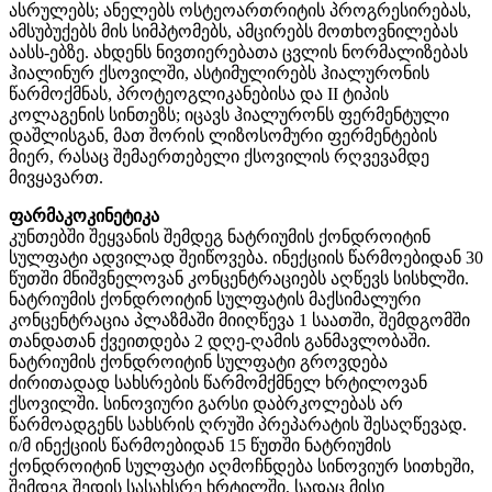
ასრულებს; ანელებს ოსტეოართრიტის პროგრესირებას,
ამსუბუქებს მის სიმპტომებს, ამცირებს მოთხოვნილებას
აასს-ებზე. ახდენს ნივთიერებათა ცვლის ნორმალიზებას
ჰიალინურ ქსოვილში, ასტიმულირებს ჰიალურონის
წარმოქმნას, პროტეოგლიკანებისა და II ტიპის
კოლაგენის სინთეზს; იცავს ჰიალურონს ფერმენტული
დაშლისგან, მათ შორის ლიზოსომური ფერმენტების
მიერ, რასაც შემაერთებელი ქსოვილის რღვევამდე
მივყავართ.
ფარმაკოკინეტიკა
კუნთებში შეყვანის შემდეგ ნატრიუმის ქონდროიტინ
სულფატი ადვილად შეიწოვება. ინექციის წარმოებიდან 30
წუთში მნიშვნელოვან კონცენტრაციებს აღწევს სისხლში.
ნატრიუმის ქონდროიტინ სულფატის მაქსიმალური
კონცენტრაცია პლაზმაში მიიღწევა 1 საათში, შემდგომში
თანდათან ქვეითდება 2 დღე-ღამის განმავლობაში.
ნატრიუმის ქონდროიტინ სულფატი გროვდება
ძირითადად სახსრების წარმომქმნელ ხრტილოვან
ქსოვილში. სინოვიური გარსი დაბრკოლებას არ
წარმოადგენს სახსრის ღრუში პრეპარატის შესაღწევად.
ი/მ ინექციის წარმოებიდან 15 წუთში ნატრიუმის
ქონდროიტინ სულფატი აღმოჩნდება სინოვიურ სითხეში,
შემდეგ შედის სასახსრე ხრტილში, სადაც მისი