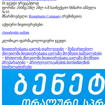
III ჯგუფი ურეცეპტოდ
ფორმა:
200მგ/2მლ 2მლ ი.მ საინექციო ხსნარი ამპულა
№10
მწარმოებელი:
Rompharm Company
(რუმინეთი)
აქტიური ნივთიერებები:
chondroitin sulfate
კლინიკო-ფარმაკოლოგიური ჯგუფი:
ნივთიერებათა ცვლის დარღვევები
>
შემაერთებელ
ქსოვილში ნივთიერებათა ცვლაზე მოქმედი საშუალებები
>
ხრტილის ქსოვილში ნივთიერებათა ცვლაზე მოქმედი
პრეპარატები
>
პროტეოგლიკანების ბიოსინთეზის
სტიმულატორები