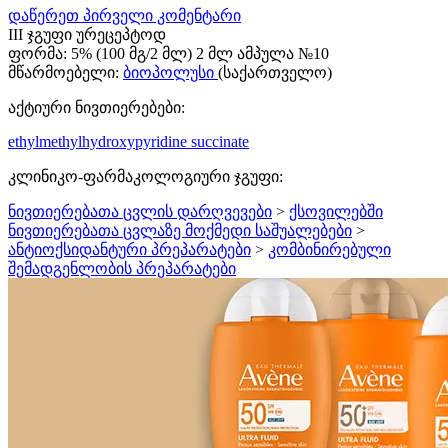
დაწერეთ პირველი კომენტარი
III ჯგუფი ურეცეპტოდ
ფორმა:
5% (100 მგ/2 მლ) 2 მლ ამპულა №10
მწარმოებელი:
ბიოპოლუსი
(საქართველო)
აქტიური ნივთიერებები:
ethylmethylhydroxypyridine succinate
კლინიკო-ფარმაკოლოგიური ჯგუფი:
ნივთიერებათა ცვლის დარღვევები
>
ქსოვილებში
ნივთიერებათა ცვლაზე მოქმედი საშუალებები
>
ანტიოქსიდანტური პრეპარატები
>
კომბინირებული
შემადგენლობის პრეპარატები