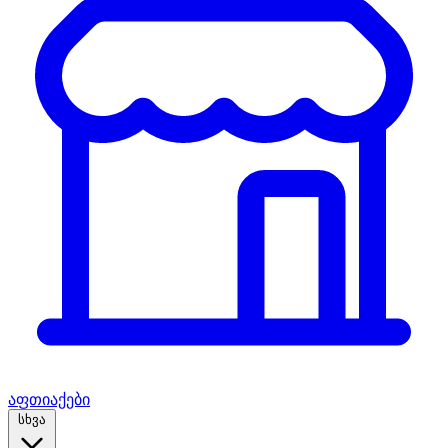
აფთიაქები
სხვა