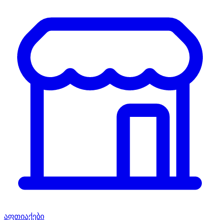
აფთიაქები