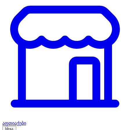
აფთიაქები
სხვა