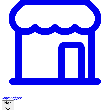
აფთიაქები
სხვა