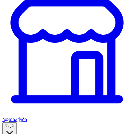
აფთიაქები
სხვა