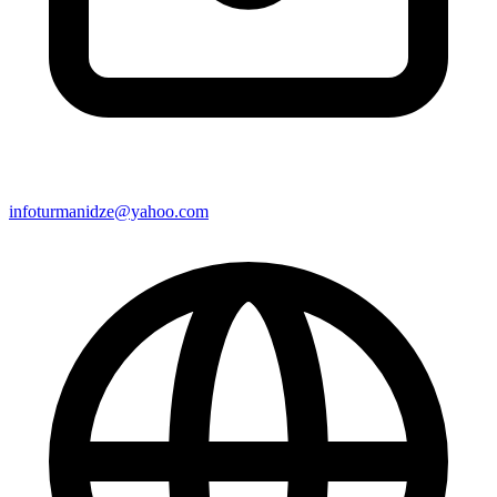
infoturmanidze@yahoo.com