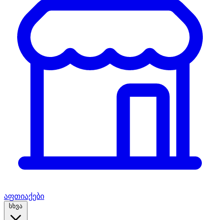
აფთიაქები
სხვა