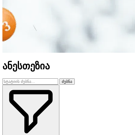
ანესთეზია
ძებნა