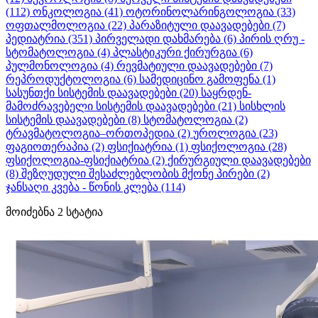
(112)
ონკოლოგია
(41)
ოტორინოლარინგოლოგია
(33)
ოფთალმოლოგია
(22)
პარაზიტული დაავადებები
(7)
პედიატრია
(351)
პირველადი დახმარება
(6)
პირის ღრუ -
სტომატოლოგია
(4)
პლასტიკური ქირურგია
(6)
პულმონოლოგია
(4)
რევმატიული დაავადებები
(7)
რეპროდუქტოლოგია
(6)
სამედიცინო გამოფენა
(1)
სასუნთქი სისტემის დაავადებები
(20)
საყრდენ-
მამოძრავებელი სისტემის დაავადებები
(21)
სისხლის
სისტემის დაავადებები
(8)
სტომატოლოგია
(2)
ტრავმატოლოგია–ორთოპედია
(2)
უროლოგია
(23)
ფაგიოთერაპია
(2)
ფსიქიატრია
(1)
ფსიქოლოგია
(28)
ფსიქოლოგია-ფსიქიატრია
(2)
ქირურგიული დაავადებები
(8)
შეზღუდული შესაძლებლობის მქონე პირები
(2)
ჯანსაღი კვება - წონის კლება
(114)
მოიძებნა
2
სტატია