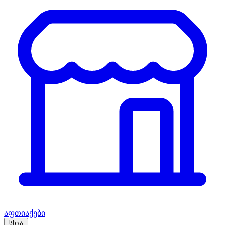
აფთიაქები
სხვა