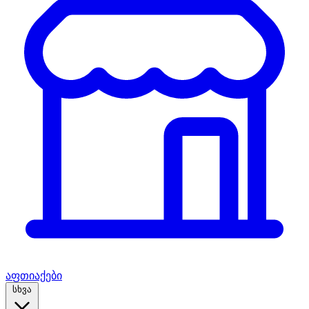
აფთიაქები
სხვა