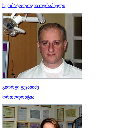
სტომატოლოგია თერაპიული
გიორგი გუჯაბიძე
ორთოდონტია