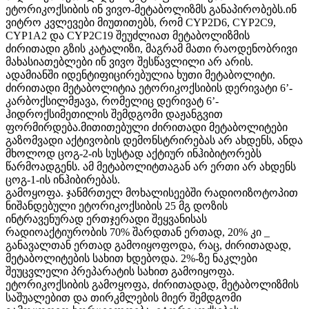
ეტორიკოქსიბის ინ ვივო-მეტაბოლიზმს განაპირობებს.ინ
ვიტრო კვლევები მიუთითებს, რომ CYP2D6, CYP2C9,
CYP1A2 და CYP2C19 შეუძლიათ მეტაბოლიზმის
ძირითადი გზის კატალიზი, მაგრამ მათი რაოდენობრივი
მახასიათებლები ინ ვივო შესწავლილი არ არის.
ადამიანში იდენტიფიცირებულია ხუთი მეტაბოლიტი.
ძირითადი მეტაბოლიტია ეტორიკოქსიბის დერივატი 6’-
კარბოქსილმჟავა, რომელიც დერივატ 6’-
ჰიდროქსიმეთილის შემდგომი დაჟანგვით
ფორმირდება.მითითებული ძირითადი მეტაბოლიტები
გაზომვადი აქტივობის დემონსტრირებას არ ახდენს, ანდა
მხოლოდ ცოგ-2-ის სუსტად აქტიურ ინჰიბიტორებს
წარმოადგენს. ამ მეტაბოლიტთაგან არ ერთი არ ახდენს
ცოგ-1-ის ინჰიბირებას.
გამოყოფა. ჯანმრთელ მოხალისეებში რადიოიზოტოპით
ნიშანდებული ეტორიკოქსიბის 25 მგ დოზის
ინტრავენურად ერთჯერადი შეყვანისას
რადიოაქტიურობის 70% შარდთან ერთად, 20% კი _
განავალთან ერთად გამოიყოფოდა, რაც, ძირითადად,
მეტაბოლიტების სახით ხდებოდა. 2%-ზე ნაკლები
შეუცვლელი პრეპარატის სახით გამოიყოფა.
ეტორიკოქსიბის გამოყოფა, ძირითადად, მეტაბოლიზმის
საშუალებით და თირკმლების მიერ შემდგომი