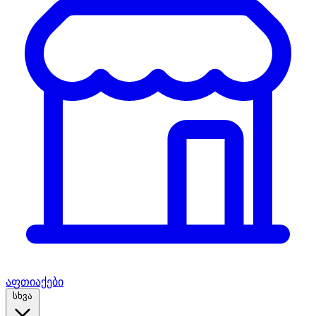
აფთიაქები
სხვა