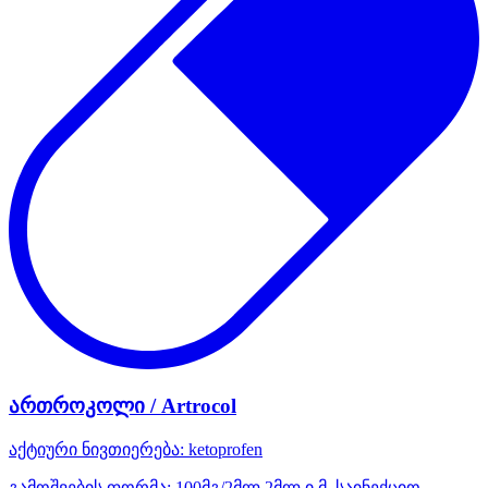
ართროკოლი / Artrocol
აქტიური ნივთიერება:
ketoprofen
გამოშვების ფორმა:
100მგ/2მლ 2მლ ი.მ. საინექციო