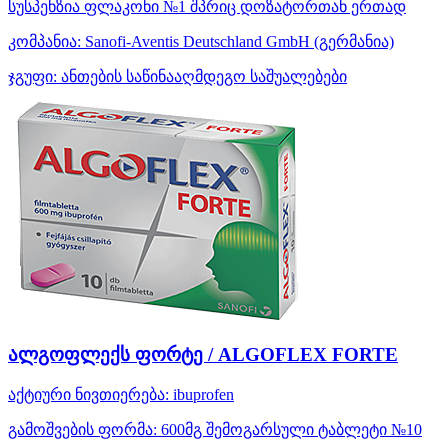
სუსპენზია ფლაკონი №1 შპრიც დოზატორთან ერთად
კომპანია:
Sanofi-Aventis Deutschland GmbH
(გერმანია)
ჯგუფი:
ანთების საწინააღმდეგო საშუალებები
ალგოფლექს ფორტე / ALGOFLEX FORTE
აქტიური ნივთიერება:
ibuprofen
გამოშვების ფორმა:
600მგ შემოგარსული ტაბლეტი №10