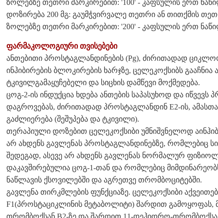
ზოლებზე თეთრი მარკირებით: '100' - კაფსულის ერთ ნაწილ
დოზირება 200 მგ: გაუმჭვირვალე თეთრი ან თითქმის თე
ზოლებზე თეთრი მარკირებით: '200' - კაფსულის ერთ ნაწილ
ფარმაკოლოგიური თვისებები
ანთებითი პროსტაგლანდინების (Pg), ძირითადად ციკლოოქ
ინჰიბირების ბლოკირების ხარჯზე, ცელეკოქსიბს გააჩნია 
ტკივილგამაყუჩებელი და სიცხის დამწევი მოქმედება.
ცოგ-2-ის ინდუქცია ხდება ანთების საპასუხოდ და იწვევს
დაგროვებას, ძირითადად პროსტაგლანდინ E2-ის, ამასთა
გაძლიერება (შეშუპება და ტკივილი).
თერაპიული დოზებით ცელეკოქსიბი უმნიშვნელოდ აინჰიბი
არ ახდენს გავლენას პროსტაგლანდინებზე, რომლებიც სინ
შედეგად, ასევე არ ახდენს გავლენას ნორმალურ ფიზიო
დაკავშირებულია ცოგ-1-თან და რომლებიც მიმდინარეობს 
ნაწლავის ქსოვილებში და აგრეთვე თრომბოციტებში.
გავლენა თირკმლების ფუნქციაზე. ცელეკოქსიბი აქვეითებს 
F1(პროსტაციკლინის მეტაბოლიტი) შარდით გამოყოფას, მ
თრომბოქსან B2-ზე და შარდით 11-დეჰიდრო-თრომბოქსან